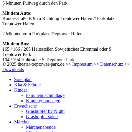
5 Minuten Fußweg durch den Park
Mit dem Auto:
Bundesstraße B 96 a Richtung Treptower Hafen // Parkplatz
Treptower Hafen
2 Minuten vom Parkplatz Treptower Hafen
Mit dem Bus:
165 / 166 / 265 Haltestellen Sowjetisches Ehrenmal oder S
Treptower Park
104 / 194 Haltestelle S Treptower Park
© 2025 theater-treptower-park.de >>
Impressum
>>
Datenschutz
>>
Downloads
Spielplan
Kita & Schule
Kinder
Familiennachmittage
Kindergeburtstage
Erwachsene
Grashüpfer by Night
Grashüpfer spielt
Märchen
Märchenabende