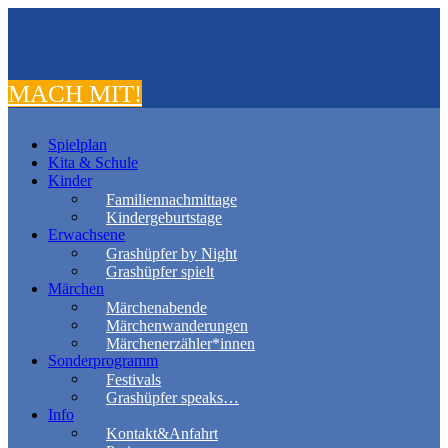
MACH MIT!
Spielplan
Kita & Schule
Kinder
Familiennachmittage
Kindergeburtstage
Erwachsene
Grashüpfer by Night
Grashüpfer spielt
Märchen
Märchenabende
Märchenwanderungen
Märchenerzähler*innen
Sonderprogramm
Festivals
Grashüpfer speaks…
Info
Kontakt&Anfahrt