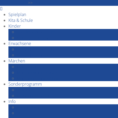
Datenschutz
>>
Downloads
Spielplan
Kita & Schule
Kinder
Familiennachmittage
Kindergeburtstage
Erwachsene
Grashüpfer by Night
Grashüpfer spielt
Märchen
Märchenabende
Märchenwanderungen
Märchenerzähler*innen
Sonderprogramm
Festivals
Grashüpfer speaks…
Info
Kontakt&Anfahrt
Preise