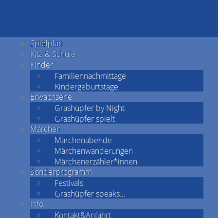
Spielplan
Kita & Schule
Kinder
Familiennachmittage
Kindergeburtstage
Erwachsene
Grashüpfer by Night
Grashüpfer spielt
Märchen
Märchenabende
Märchenwanderungen
Märchenerzähler*innen
Sonderprogramm
Festivals
Grashüpfer speaks…
Info
Kontakt&Anfahrt