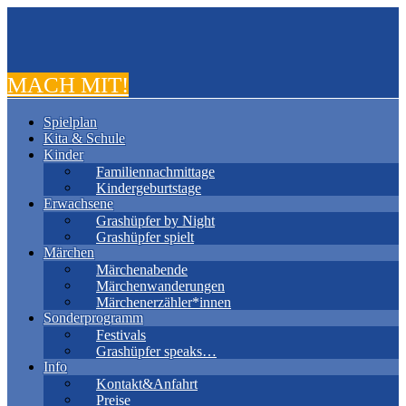
MACH MIT!
Spielplan
Kita & Schule
Kinder
Familiennachmittage
Kindergeburtstage
Erwachsene
Grashüpfer by Night
Grashüpfer spielt
Märchen
Märchenabende
Märchenwanderungen
Märchenerzähler*innen
Sonderprogramm
Festivals
Grashüpfer speaks…
Info
Kontakt&Anfahrt
Preise