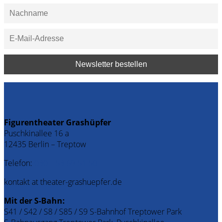
Figurentheater Grashüpfer
Puschkinallee 16 a
12435 Berlin – Treptow
Telefon:
030 – 53 69 51 50
kontakt at theater-grashuepfer.de
Mit der S-Bahn:
S41 / S42 / S8 / S85 / S9 S-Bahnhof Treptower Park