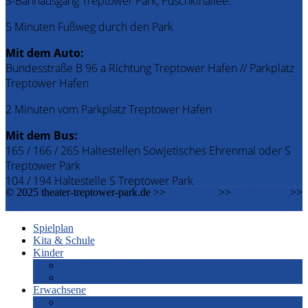
S-Bahnausgang Treptower Park, Puschkinallee.
5 Minuten Fußweg durch den Park
Mit dem Auto:
Bundesstraße B 96 a Richtung Treptower Hafen // Parkplatz
Treptower Hafen
2 Minuten vom Parkplatz Treptower Hafen
Mit dem Bus:
165 / 166 / 265 Haltestellen Sowjetisches Ehrenmal oder S
Treptower Park
104 / 194 Haltestelle S Treptower Park
© 2025 theater-treptower-park.de >>
Impressum
>>
Datenschutz
>>
Downloads
Spielplan
Kita & Schule
Kinder
Familiennachmittage
Kindergeburtstage
Erwachsene
Grashüpfer by Night