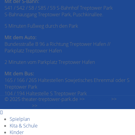
Mit der S-Bahn:
S41 / S42 / S8 / S85 / S9 S-Bahnhof Treptower Park
S-Bahnausgang Treptower Park, Puschkinallee.
5 Minuten Fußweg durch den Park
Mit dem Auto:
Bundesstraße B 96 a Richtung Treptower Hafen //
Parkplatz Treptower Hafen
2 Minuten vom Parkplatz Treptower Hafen
Mit dem Bus:
165 / 166 / 265 Haltestellen Sowjetisches Ehrenmal oder S
Treptower Park
104 / 194 Haltestelle S Treptower Park
© 2025 theater-treptower-park.de >>
Impressum
>>
Datenschutz
>>
Downloads
Spielplan
Kita & Schule
Kinder