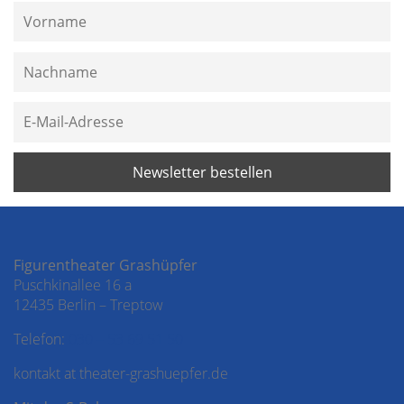
Figurentheater Grashüpfer
Puschkinallee 16 a
12435 Berlin – Treptow
Telefon:
030 – 53 69 51 50
kontakt at theater-grashuepfer.de