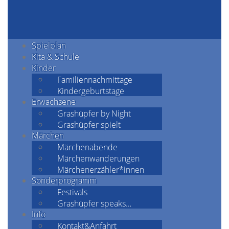
Spielplan
Kita & Schule
Kinder
Familiennachmittage
Kindergeburtstage
Erwachsene
Grashüpfer by Night
Grashüpfer spielt
Märchen
Märchenabende
Märchenwanderungen
Märchenerzähler*innen
Sonderprogramm
Festivals
Grashüpfer speaks…
Info
Kontakt&Anfahrt