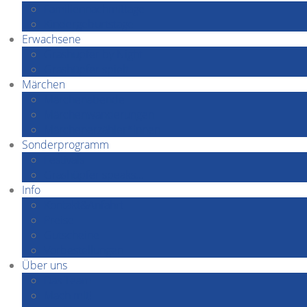
Familiennachmittage
Kindergeburtstage
Erwachsene
Grashüpfer by Night
Grashüpfer spielt
Märchen
Märchenabende
Märchenwanderungen
Märchenerzähler*innen
Sonderprogramm
Festivals
Grashüpfer speaks…
Info
Kontakt&Anfahrt
Preise
Gutscheine
Vorbestellungen
Über uns
Das Team
Mach mit!