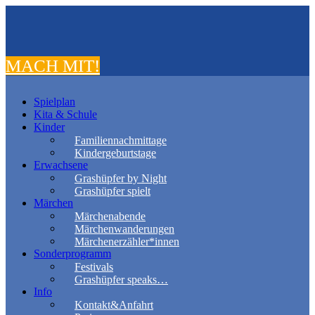
MACH MIT!
Spielplan
Kita & Schule
Kinder
Familiennachmittage
Kindergeburtstage
Erwachsene
Grashüpfer by Night
Grashüpfer spielt
Märchen
Märchenabende
Märchenwanderungen
Märchenerzähler*innen
Sonderprogramm
Festivals
Grashüpfer speaks…
Info
Kontakt&Anfahrt