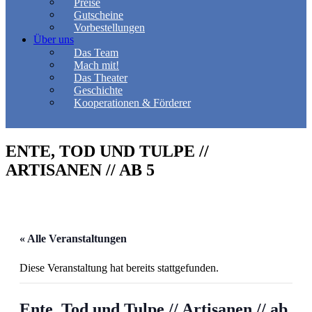
Preise
Gutscheine
Vorbestellungen
Über uns
Das Team
Mach mit!
Das Theater
Geschichte
Kooperationen & Förderer
ENTE, TOD UND TULPE //
ARTISANEN // AB 5
« Alle Veranstaltungen
Diese Veranstaltung hat bereits stattgefunden.
Ente, Tod und Tulpe // Artisanen // ab