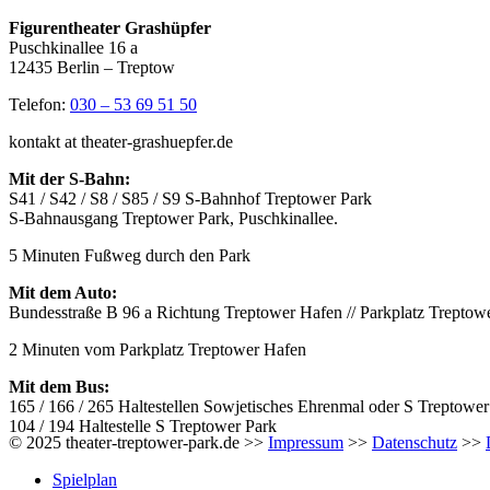
Figurentheater Grashüpfer
Puschkinallee 16 a
12435 Berlin – Treptow
Telefon:
030 – 53 69 51 50
kontakt at theater-grashuepfer.de
Mit der S-Bahn:
S41 / S42 / S8 / S85 / S9 S-Bahnhof Treptower Park
S-Bahnausgang Treptower Park, Puschkinallee.
5 Minuten Fußweg durch den Park
Mit dem Auto:
Bundesstraße B 96 a Richtung Treptower Hafen // Parkplatz Treptow
2 Minuten vom Parkplatz Treptower Hafen
Mit dem Bus:
165 / 166 / 265 Haltestellen Sowjetisches Ehrenmal oder S Treptower
104 / 194 Haltestelle S Treptower Park
© 2025 theater-treptower-park.de >>
Impressum
>>
Datenschutz
>>
Spielplan