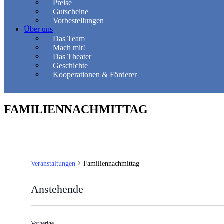
Preise
Gutscheine
Vorbestellungen
Über uns
Das Team
Mach mit!
Das Theater
Geschichte
Kooperationen & Förderer
FAMILIENNACHMITTAG
Veranstaltungen
Familiennachmittag
Anstehende
Datum
wählen.
Veranstaltungen
Vorherige