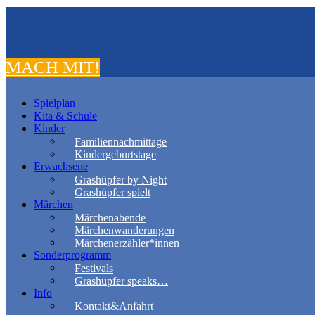
MACH MIT!
Spielplan
Kita & Schule
Kinder
Familiennachmittage
Kindergeburtstage
Erwachsene
Grashüpfer by Night
Grashüpfer spielt
Märchen
Märchenabende
Märchenwanderungen
Märchenerzähler*innen
Sonderprogramm
Festivals
Grashüpfer speaks…
Info
Kontakt&Anfahrt