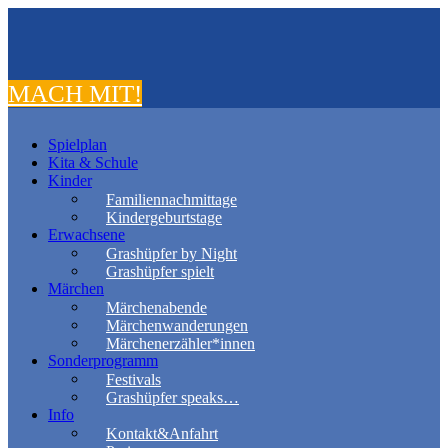
MACH MIT!
Spielplan
Kita & Schule
Kinder
Familiennachmittage
Kindergeburtstage
Erwachsene
Grashüpfer by Night
Grashüpfer spielt
Märchen
Märchenabende
Märchenwanderungen
Märchenerzähler*innen
Sonderprogramm
Festivals
Grashüpfer speaks…
Info
Kontakt&Anfahrt