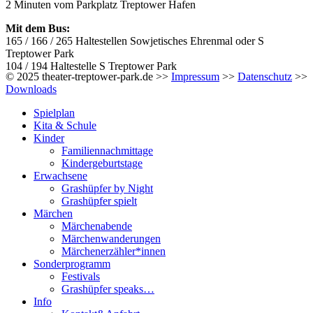
2 Minuten vom Parkplatz Treptower Hafen
Mit dem Bus:
165 / 166 / 265 Haltestellen Sowjetisches Ehrenmal oder S
Treptower Park
104 / 194 Haltestelle S Treptower Park
© 2025 theater-treptower-park.de >>
Impressum
>>
Datenschutz
>>
Downloads
Spielplan
Kita & Schule
Kinder
Familiennachmittage
Kindergeburtstage
Erwachsene
Grashüpfer by Night
Grashüpfer spielt
Märchen
Märchenabende
Märchenwanderungen
Märchenerzähler*innen
Sonderprogramm
Festivals
Grashüpfer speaks…
Info