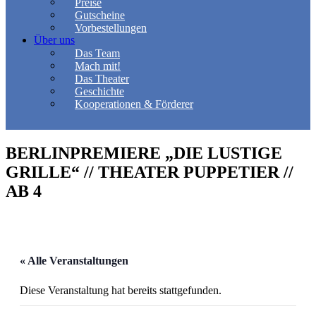
Preise
Gutscheine
Vorbestellungen
Über uns
Das Team
Mach mit!
Das Theater
Geschichte
Kooperationen & Förderer
BERLINPREMIERE „DIE LUSTIGE
GRILLE“ // THEATER PUPPETIER //
AB 4
« Alle Veranstaltungen
Diese Veranstaltung hat bereits stattgefunden.