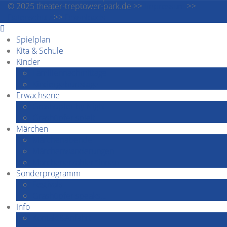
© 2025 theater-treptower-park.de >>
Impressum
>>
Datenschutz
>>
Downloads
Spielplan
Kita & Schule
Kinder
Familiennachmittage
Kindergeburtstage
Erwachsene
Grashüpfer by Night
Grashüpfer spielt
Märchen
Märchenabende
Märchenwanderungen
Märchenerzähler*innen
Sonderprogramm
Festivals
Grashüpfer speaks…
Info
Kontakt&Anfahrt