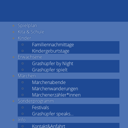
Spielplan
Kita & Schule
Kinder
Familiennachmittage
Kindergeburtstage
Erwachsene
Grashüpfer by Night
Grashüpfer spielt
Märchen
Märchenabende
Märchenwanderungen
Märchenerzähler*innen
Sonderprogramm
Festivals
Grashüpfer speaks…
Info
Kontakt&Anfahrt