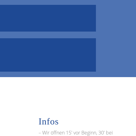
Infos
– Wir öffnen 15′ vor Beginn, 30′ bei