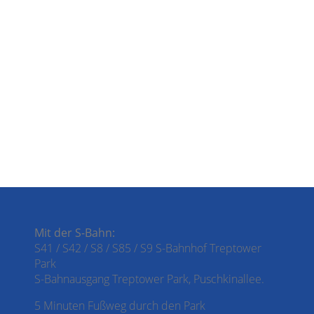
Mit der S-Bahn:
S41 / S42 / S8 / S85 / S9 S-Bahnhof Treptower
Park
S-Bahnausgang Treptower Park, Puschkinallee.
5 Minuten Fußweg durch den Park