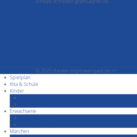
kontakt at theater-grashuepfer.de
© 2025 theater-treptower-park.de >>
Impres
Spielplan
Kita & Schule
Kinder
Familiennachmittage
Kindergeburtstage
Erwachsene
Grashüpfer by Night
Grashüpfer spielt
Märchen