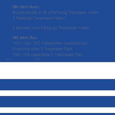
Mit dem Auto:
Bundesstraße B 96 a Richtung Treptower Hafen
// Parkplatz Treptower Hafen
2 Minuten vom Parkplatz Treptower Hafen
Mit dem Bus:
165 / 166 / 265 Haltestellen Sowjetisches
Ehrenmal oder S Treptower Park
104 / 194 Haltestelle S Treptower Park
sum
>>
Datenschutz
>>
Downloads