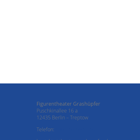
Figurentheater Grashüpfer
Puschkinallee 16 a
12435 Berlin – Treptow
Telefon:
030 – 53 69 51 50