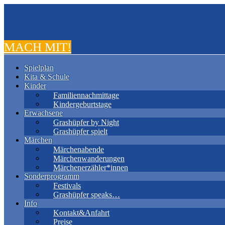
MACH MIT!
Spielplan
Kita & Schule
Kinder
Familiennachmittage
Kindergeburtstage
Erwachsene
Grashüpfer by Night
Grashüpfer spielt
Märchen
Märchenabende
Märchenwanderungen
Märchenerzähler*innen
Sonderprogramm
Festivals
Grashüpfer speaks…
Info
Kontakt&Anfahrt
Preise