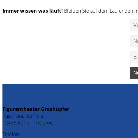
Immer wissen was läuft!
Bleiben Sie auf dem Laufenden m
Figurentheater Grashüpfer
Puschkinallee 16 a
12435 Berlin – Treptow
Telefon:
030 – 53 69 51 50