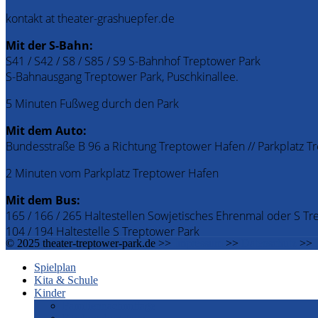
kontakt at theater-grashuepfer.de
Mit der S-Bahn:
S41 / S42 / S8 / S85 / S9 S-Bahnhof Treptower Park
S-Bahnausgang Treptower Park, Puschkinallee.
5 Minuten Fußweg durch den Park
Mit dem Auto:
Bundesstraße B 96 a Richtung Treptower Hafen // Parkplatz 
2 Minuten vom Parkplatz Treptower Hafen
Mit dem Bus:
165 / 166 / 265 Haltestellen Sowjetisches Ehrenmal oder S Tr
104 / 194 Haltestelle S Treptower Park
© 2025 theater-treptower-park.de >>
Impressum
>>
Datenschutz
>>
Spielplan
Kita & Schule
Kinder
Familiennachmittage