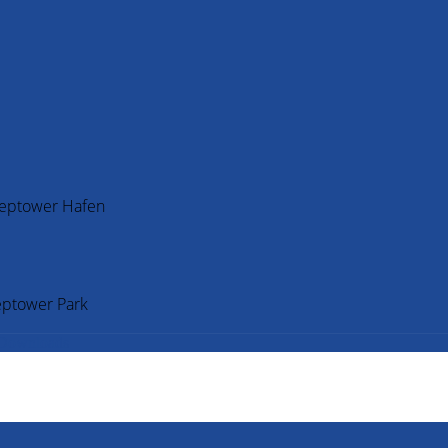
Treptower Hafen
eptower Park
Downloads