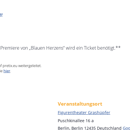
tt
e Premiere von „Blauen Herzens“ wird ein Ticket benötigt.**
pretix.eu weitergeleitet.
ie
hier
.
Veranstaltungsort
Figurentheater Grashüpfer
Puschkinallee 16 a
Berlin
,
Berlin
12435
Deutschland
Goo