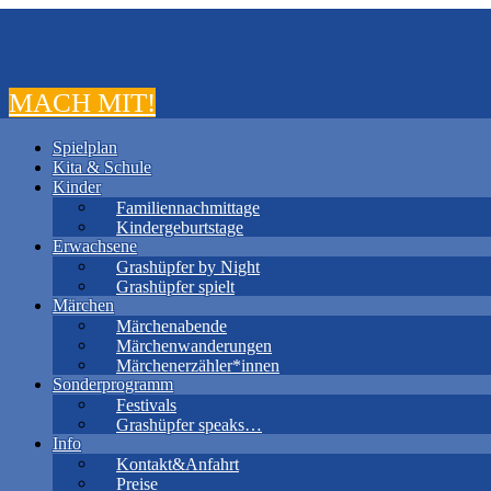
MACH MIT!
Spielplan
Kita & Schule
Kinder
Familiennachmittage
Kindergeburtstage
Erwachsene
Grashüpfer by Night
Grashüpfer spielt
Märchen
Märchenabende
Märchenwanderungen
Märchenerzähler*innen
Sonderprogramm
Festivals
Grashüpfer speaks…
Info
Kontakt&Anfahrt
Preise