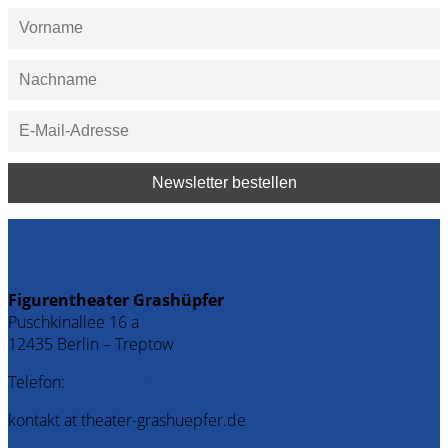
Figurentheater Grashüpfer
Puschkinallee 16 a
12435 Berlin – Treptow
Telefon:
030 – 53 69 51 50
kontakt at theater-grashuepfer.de