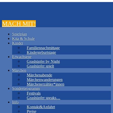
MACH MIT!
Spielplan
Kita & Schule
Kinder
Familiennachmittage
Kindergeburtstage
Erwachsene
Grashüpfer by Night
Grashüpfer spielt
Märchen
Märchenabende
Märchenwanderungen
Märchenerzähler*innen
Sonderprogramm
Festivals
Grashüpfer speaks…
Info
Kontakt&Anfahrt
Preise