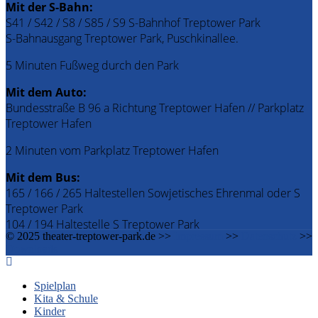
Mit der S-Bahn:
S41 / S42 / S8 / S85 / S9 S-Bahnhof Treptower Park
S-Bahnausgang Treptower Park, Puschkinallee.
5 Minuten Fußweg durch den Park
Mit dem Auto:
Bundesstraße B 96 a Richtung Treptower Hafen // Parkplatz
Treptower Hafen
2 Minuten vom Parkplatz Treptower Hafen
Mit dem Bus:
165 / 166 / 265 Haltestellen Sowjetisches Ehrenmal oder S
Treptower Park
104 / 194 Haltestelle S Treptower Park
© 2025 theater-treptower-park.de >>
Impressum
>>
Datenschutz
>>
Downloads
Spielplan
Kita & Schule
Kinder