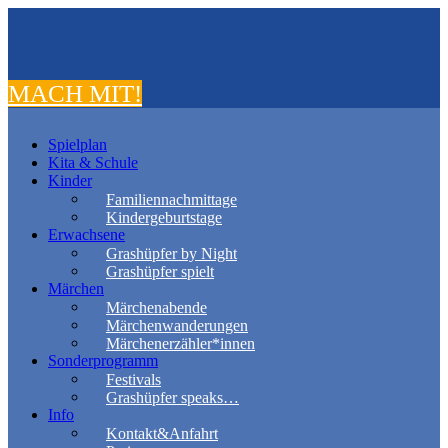
MACH MIT!
Spielplan
Kita & Schule
Kinder
Familiennachmittage
Kindergeburtstage
Erwachsene
Grashüpfer by Night
Grashüpfer spielt
Märchen
Märchenabende
Märchenwanderungen
Märchenerzähler*innen
Sonderprogramm
Festivals
Grashüpfer speaks…
Info
Kontakt&Anfahrt