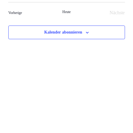
wählen.
Heute
Nächste
Veranstaltungen
Vorherige
Veransta
Kalender abonnieren