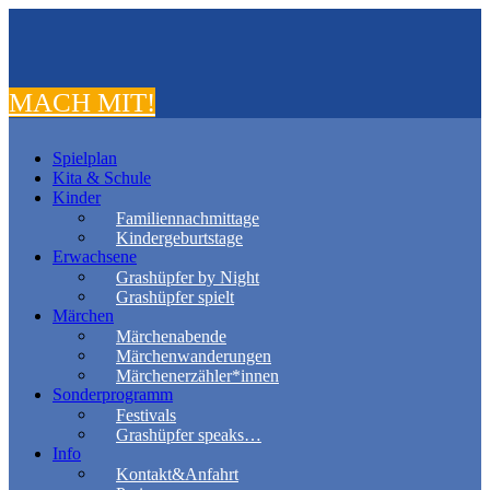
MACH MIT!
Spielplan
Kita & Schule
Kinder
Familiennachmittage
Kindergeburtstage
Erwachsene
Grashüpfer by Night
Grashüpfer spielt
Märchen
Märchenabende
Märchenwanderungen
Märchenerzähler*innen
Sonderprogramm
Festivals
Grashüpfer speaks…
Info
Kontakt&Anfahrt