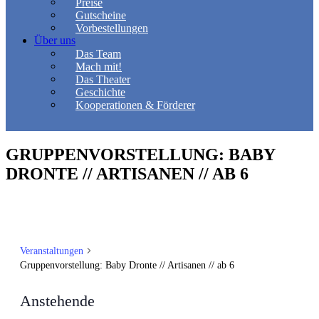
Preise
Gutscheine
Vorbestellungen
Über uns
Das Team
Mach mit!
Das Theater
Geschichte
Kooperationen & Förderer
GRUPPENVORSTELLUNG: BABY
DRONTE // ARTISANEN // AB 6
Veranstaltungen
Gruppenvorstellung: Baby Dronte // Artisanen // ab 6
Anstehende
Datum