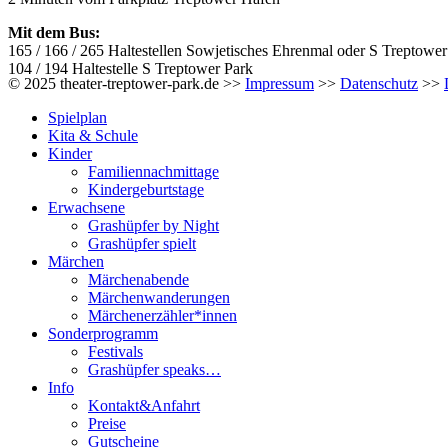
Mit dem Bus:
165 / 166 / 265 Haltestellen Sowjetisches Ehrenmal oder S Treptower
104 / 194 Haltestelle S Treptower Park
© 2025 theater-treptower-park.de >>
Impressum
>>
Datenschutz
>>
Spielplan
Kita & Schule
Kinder
Familiennachmittage
Kindergeburtstage
Erwachsene
Grashüpfer by Night
Grashüpfer spielt
Märchen
Märchenabende
Märchenwanderungen
Märchenerzähler*innen
Sonderprogramm
Festivals
Grashüpfer speaks…
Info
Kontakt&Anfahrt
Preise
Gutscheine