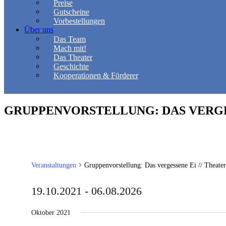
Preise
Gutscheine
Vorbestellungen
Über uns
Das Team
Mach mit!
Das Theater
Geschichte
Kooperationen & Förderer
GRUPPENVORSTELLUNG: DAS VERGESS
Veranstaltungen
Gruppenvorstellung: Das vergessene Ei // Theater
19.10.2021
 - 
06.08.2026
Datum
wählen.
Oktober 2021