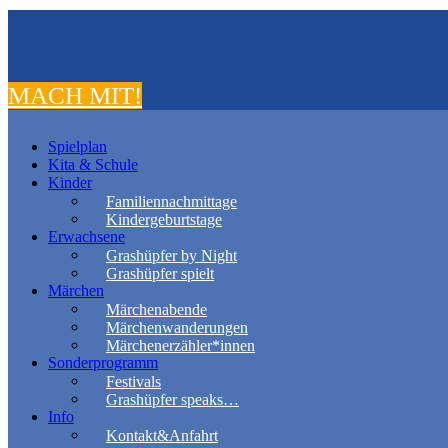
MACH MIT!
Spielplan
Kita & Schule
Kinder
Familiennachmittage
Kindergeburtstage
Erwachsene
Grashüpfer by Night
Grashüpfer spielt
Märchen
Märchenabende
Märchenwanderungen
Märchenerzähler*innen
Sonderprogramm
Festivals
Grashüpfer speaks…
Info
Kontakt&Anfahrt