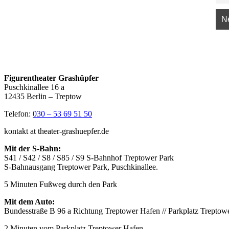
Figurentheater Grashüpfer
Puschkinallee 16 a
12435 Berlin – Treptow
Telefon:
030 – 53 69 51 50
kontakt at theater-grashuepfer.de
Mit der S-Bahn:
S41 / S42 / S8 / S85 / S9 S-Bahnhof Treptower Park
S-Bahnausgang Treptower Park, Puschkinallee.
5 Minuten Fußweg durch den Park
Mit dem Auto:
Bundesstraße B 96 a Richtung Treptower Hafen // Parkplatz Treptow
2 Minuten vom Parkplatz Treptower Hafen