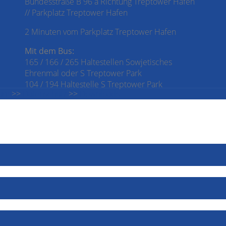
Bundesstraße B 96 a Richtung Treptower Hafen
// Parkplatz Treptower Hafen
2 Minuten vom Parkplatz Treptower Hafen
Mit dem Bus:
165 / 166 / 265 Haltestellen Sowjetisches
Ehrenmal oder S Treptower Park
104 / 194 Haltestelle S Treptower Park
sum
>>
Datenschutz
>>
Downloads