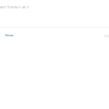
ter Tineola // ab 3
Heute
Nä