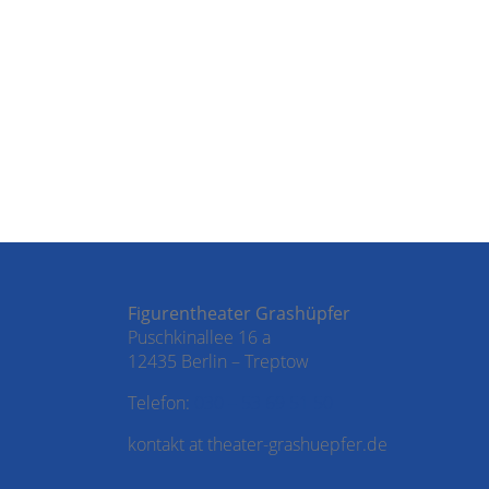
Figurentheater Grashüpfer
Puschkinallee 16 a
12435 Berlin – Treptow
Telefon:
030 – 53 69 51 50
kontakt at theater-grashuepfer.de