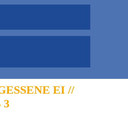
SSENE EI //
 3