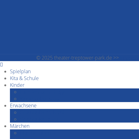
© 2025 theater-treptower-park.de >>
Impres
Spielplan
Kita & Schule
Kinder
Familiennachmittage
Kindergeburtstage
Erwachsene
Grashüpfer by Night
Grashüpfer spielt
Märchen
Märchenabende