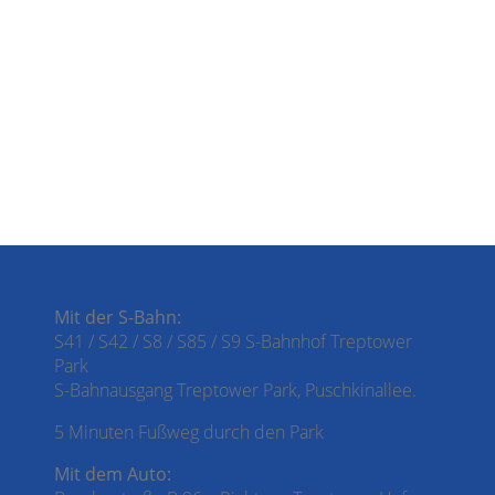
Mit der S-Bahn:
S41 / S42 / S8 / S85 / S9 S-Bahnhof Treptower
Park
S-Bahnausgang Treptower Park, Puschkinallee.
5 Minuten Fußweg durch den Park
Mit dem Auto: