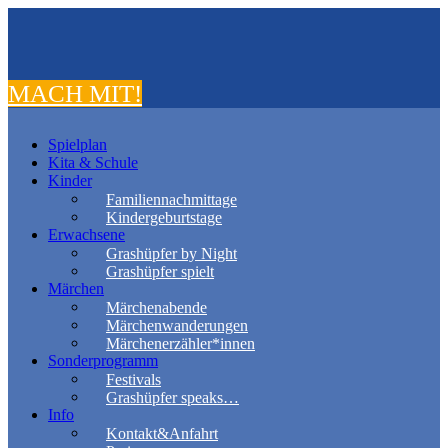
MACH MIT!
Spielplan
Kita & Schule
Kinder
Familiennachmittage
Kindergeburtstage
Erwachsene
Grashüpfer by Night
Grashüpfer spielt
Märchen
Märchenabende
Märchenwanderungen
Märchenerzähler*innen
Sonderprogramm
Festivals
Grashüpfer speaks…
Info
Kontakt&Anfahrt