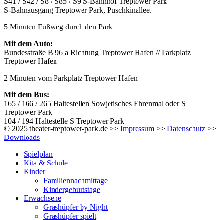
S41 / S42 / S8 / S85 / S9 S-Bahnhof Treptower Park
S-Bahnausgang Treptower Park, Puschkinallee.
5 Minuten Fußweg durch den Park
Mit dem Auto:
Bundesstraße B 96 a Richtung Treptower Hafen // Parkplatz
Treptower Hafen
2 Minuten vom Parkplatz Treptower Hafen
Mit dem Bus:
165 / 166 / 265 Haltestellen Sowjetisches Ehrenmal oder S
Treptower Park
104 / 194 Haltestelle S Treptower Park
© 2025 theater-treptower-park.de >>
Impressum
>>
Datenschutz
>>
Downloads
Spielplan
Kita & Schule
Kinder
Familiennachmittage
Kindergeburtstage
Erwachsene
Grashüpfer by Night
Grashüpfer spielt