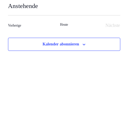
Anstehende
Datum
wählen.
Heute
Nächste
Veranstaltungen
Vorherige
Veransta
Kalender abonnieren