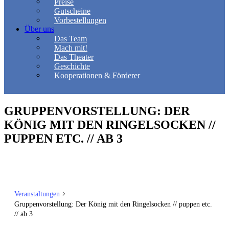
Preise
Gutscheine
Vorbestellungen
Über uns
Das Team
Mach mit!
Das Theater
Geschichte
Kooperationen & Förderer
GRUPPENVORSTELLUNG: DER
KÖNIG MIT DEN RINGELSOCKEN //
PUPPEN ETC. // AB 3
Veranstaltungen
Gruppenvorstellung: Der König mit den Ringelsocken // puppen etc.
// ab 3