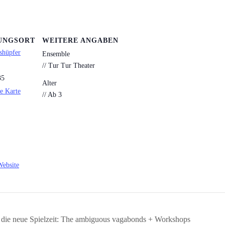
UNGSORT
WEITERE ANGABEN
shüpfer
Ensemble
// Tur Tur Theater
35
Alter
e Karte
// Ab 3
Website
in die neue Spielzeit: The ambiguous vagabonds + Workshops