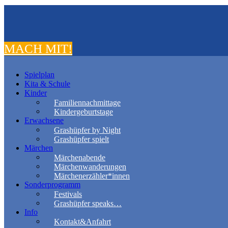
MACH MIT!
Spielplan
Kita & Schule
Kinder
Familiennachmittage
Kindergeburtstage
Erwachsene
Grashüpfer by Night
Grashüpfer spielt
Märchen
Märchenabende
Märchenwanderungen
Märchenerzähler*innen
Sonderprogramm
Festivals
Grashüpfer speaks…
Info
Kontakt&Anfahrt