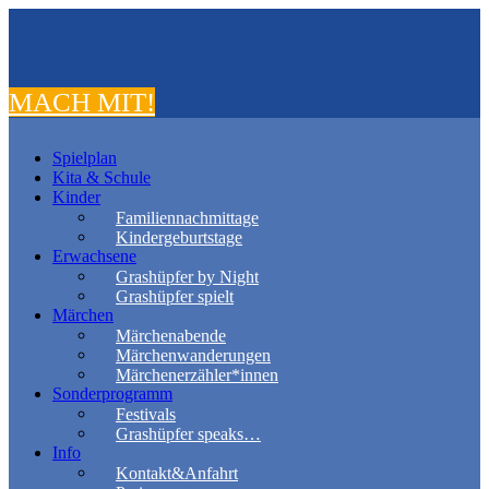
MACH MIT!
Spielplan
Kita & Schule
Kinder
Familiennachmittage
Kindergeburtstage
Erwachsene
Grashüpfer by Night
Grashüpfer spielt
Märchen
Märchenabende
Märchenwanderungen
Märchenerzähler*innen
Sonderprogramm
Festivals
Grashüpfer speaks…
Info
Kontakt&Anfahrt