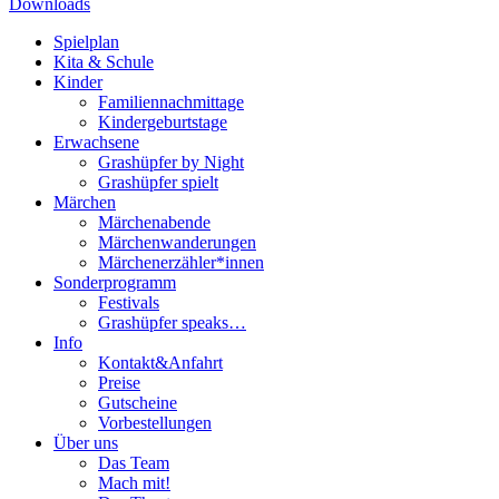
Downloads
Spielplan
Kita & Schule
Kinder
Familiennachmittage
Kindergeburtstage
Erwachsene
Grashüpfer by Night
Grashüpfer spielt
Märchen
Märchenabende
Märchenwanderungen
Märchenerzähler*innen
Sonderprogramm
Festivals
Grashüpfer speaks…
Info
Kontakt&Anfahrt
Preise
Gutscheine
Vorbestellungen
Über uns
Das Team
Mach mit!