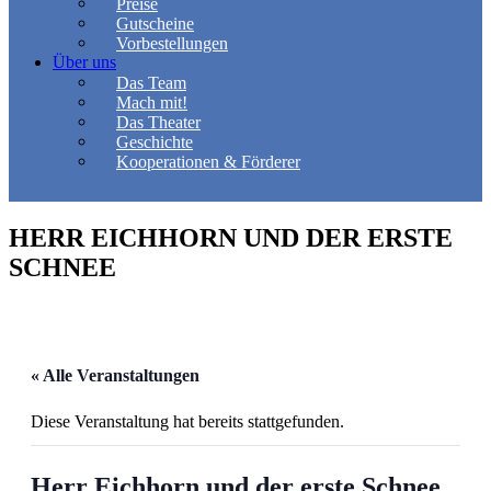
Preise
Gutscheine
Vorbestellungen
Über uns
Das Team
Mach mit!
Das Theater
Geschichte
Kooperationen & Förderer
HERR EICHHORN UND DER ERSTE
SCHNEE
« Alle Veranstaltungen
Diese Veranstaltung hat bereits stattgefunden.
Herr Eichhorn und der erste Schnee