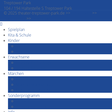
Treptower Park
104 / 194 Haltestelle S Treptower Park
© 2025 theater-treptower-park.de >>
Impressum
>>
Datenschutz
>>
Downloads
Spielplan
Kita & Schule
Kinder
Familiennachmittage
Kindergeburtstage
Erwachsene
Grashüpfer by Night
Grashüpfer spielt
Märchen
Märchenabende
Märchenwanderungen
Märchenerzähler*innen
Sonderprogramm
Festivals
Grashüpfer speaks…