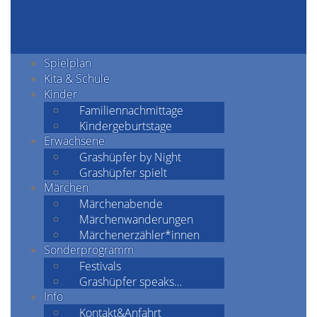
Spielplan
Kita & Schule
Kinder
Familiennachmittage
Kindergeburtstage
Erwachsene
Grashüpfer by Night
Grashüpfer spielt
Märchen
Märchenabende
Märchenwanderungen
Märchenerzähler*innen
Sonderprogramm
Festivals
Grashüpfer speaks…
Info
Kontakt&Anfahrt