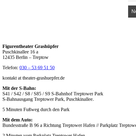
Figurentheater Grashüpfer
Puschkinallee 16 a
12435 Berlin – Treptow
Telefon:
030 – 53 69 51 50
kontakt at theater-grashuepfer.de
Mit der S-Bahn:
S41 / S42 / S8 / S85 / S9 S-Bahnhof Treptower Park
S-Bahnausgang Treptower Park, Puschkinallee.
5 Minuten Fußweg durch den Park
Mit dem Auto:
Bundesstraße B 96 a Richtung Treptower Hafen // Parkplatz Treptow
2 Minuten vom Parkplatz Treptower Hafen