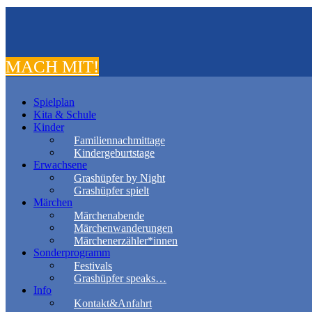
MACH MIT!
Spielplan
Kita & Schule
Kinder
Familiennachmittage
Kindergeburtstage
Erwachsene
Grashüpfer by Night
Grashüpfer spielt
Märchen
Märchenabende
Märchenwanderungen
Märchenerzähler*innen
Sonderprogramm
Festivals
Grashüpfer speaks…
Info
Kontakt&Anfahrt