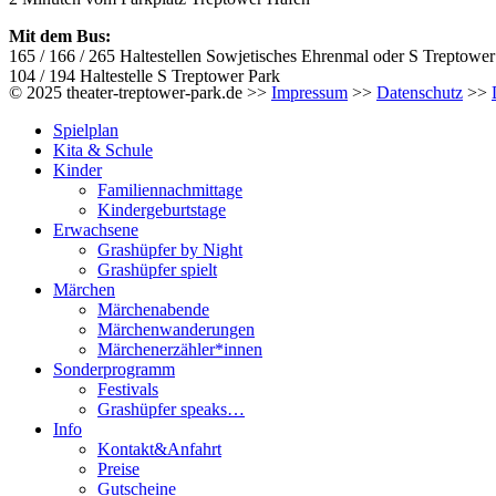
Mit dem Bus:
165 / 166 / 265 Haltestellen Sowjetisches Ehrenmal oder S Treptower
104 / 194 Haltestelle S Treptower Park
© 2025 theater-treptower-park.de >>
Impressum
>>
Datenschutz
>>
Spielplan
Kita & Schule
Kinder
Familiennachmittage
Kindergeburtstage
Erwachsene
Grashüpfer by Night
Grashüpfer spielt
Märchen
Märchenabende
Märchenwanderungen
Märchenerzähler*innen
Sonderprogramm
Festivals
Grashüpfer speaks…
Info
Kontakt&Anfahrt
Preise
Gutscheine