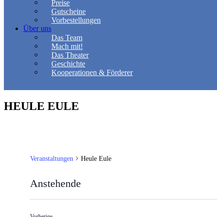
Preise
Gutscheine
Vorbestellungen
Über uns
Das Team
Mach mit!
Das Theater
Geschichte
Kooperationen & Förderer
HEULE EULE
Veranstaltungen
Heule Eule
Anstehende
Datum
wählen.
Veranstaltungen
Vorherige