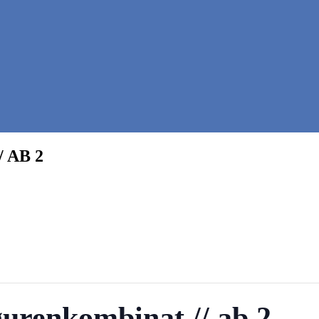
 AB 2
gurenkombinat // ab 2