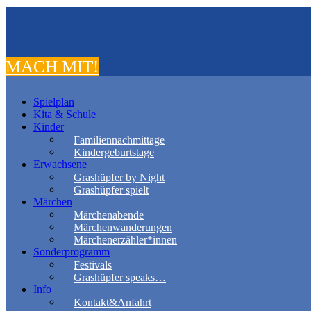
MACH MIT!
Spielplan
Kita & Schule
Kinder
Familiennachmittage
Kindergeburtstage
Erwachsene
Grashüpfer by Night
Grashüpfer spielt
Märchen
Märchenabende
Märchenwanderungen
Märchenerzähler*innen
Sonderprogramm
Festivals
Grashüpfer speaks…
Info
Kontakt&Anfahrt