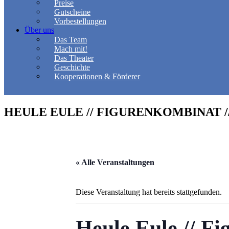
Preise
Gutscheine
Vorbestellungen
Über uns
Das Team
Mach mit!
Das Theater
Geschichte
Kooperationen & Förderer
HEULE EULE // FIGURENKOMBINAT //
« Alle Veranstaltungen
Diese Veranstaltung hat bereits stattgefunden.
Heule Eule // Fi