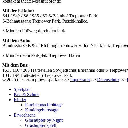
kontakt at theater-grashuepfer.de
Mit der S-Bahn:
S41 / S42 / S8 / S85 / S9 S-Bahnhof Treptower Park
S-Bahnausgang Treptower Park, Puschkinallee.
5 Minuten Fußweg durch den Park
Mit dem Auto:
Bundesstraße B 96 a Richtung Treptower Hafen // Parkplatz Treptow
2 Minuten vom Parkplatz Treptower Hafen
Mit dem Bus:
165 / 166 / 265 Haltestellen Sowjetisches Ehrenmal oder S Treptower
104 / 194 Haltestelle S Treptower Park
© 2025 theater-treptower-park.de >>
Impressum
>>
Datenschutz
>>
Spielplan
Kita & Schule
Kinder
Familiennachmittage
Kindergeburtstage
Erwachsene
Grashüpfer by Night
Grashüpfer spielt