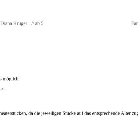
 Diana Krüger // ab 5
Fam
ls möglich.
. <–
heaterstücken, da die jeweiligen Stücke auf das entsprechende Alter z