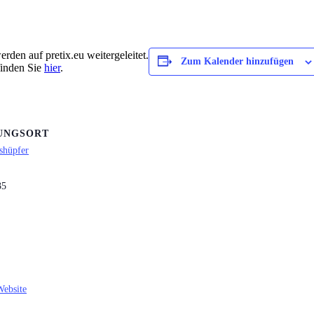
rden auf pretix.eu weitergeleitet.
Zum Kalender hinzufügen
finden Sie
hier
.
UNGSORT
shüpfer
35
Website