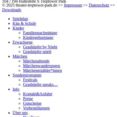
104 / 194 Haltestelle S Treptower Park
© 2025 theater-treptower-park.de >>
Impressum
>>
Datenschutz
>>
Downloads
Spielplan
Kita & Schule
Kinder
Familiennachmittage
Kindergeburtstage
Erwachsene
Grashüpfer by Night
Grashüpfer spielt
Märchen
Märchenabende
Märchenwanderungen
Märchenerzähler*innen
Sonderprogramm
Festivals
Grashüpfer speaks…
Info
Kontakt&Anfahrt
Preise
Gutscheine
Vorbestellungen
Über uns