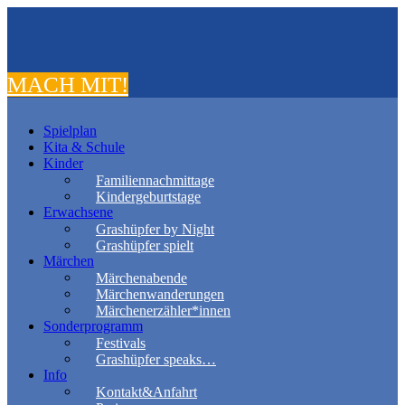
MACH MIT!
Spielplan
Kita & Schule
Kinder
Familiennachmittage
Kindergeburtstage
Erwachsene
Grashüpfer by Night
Grashüpfer spielt
Märchen
Märchenabende
Märchenwanderungen
Märchenerzähler*innen
Sonderprogramm
Festivals
Grashüpfer speaks…
Info
Kontakt&Anfahrt