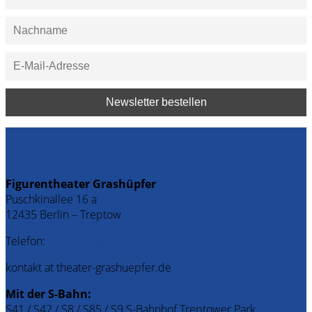
Figurentheater Grashüpfer
Puschkinallee 16 a
12435 Berlin – Treptow
Telefon:
030 – 53 69 51 50
kontakt at theater-grashuepfer.de
Mit der S-Bahn:
S41 / S42 / S8 / S85 / S9 S-Bahnhof Treptower Park