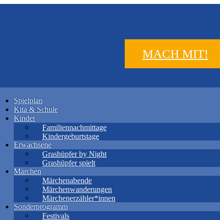
MACH MIT!
Spielplan
Kita & Schule
Kinder
Familiennachmittage
Kindergeburtstage
Erwachsene
Grashüpfer by Night
Grashüpfer spielt
Märchen
Märchenabende
Märchenwanderungen
Märchenerzähler*innen
Sonderprogramm
Festivals