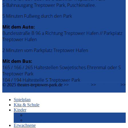
S-Bahnausgang Treptower Park, Puschkinallee.
5 Minuten Fußweg durch den Park
Mit dem Auto:
Bundesstraße B 96 a Richtung Treptower Hafen // Parkplatz
Treptower Hafen
2 Minuten vom Parkplatz Treptower Hafen
Mit dem Bus:
165 / 166 / 265 Haltestellen Sowjetisches Ehrenmal oder S
Treptower Park
104 / 194 Haltestelle S Treptower Park
© 2025 theater-treptower-park.de >>
Impressum
>>
Datenschutz
>>
Downloads
Spielplan
Kita & Schule
Kinder
Familiennachmittage
Kindergeburtstage
Erwachsene