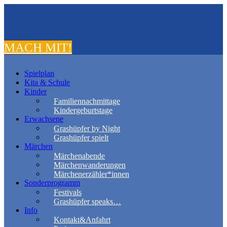
MACH MIT!
Spielplan
Kita & Schule
Kinder
Familiennachmittage
Kindergeburtstage
Erwachsene
Grashüpfer by Night
Grashüpfer spielt
Märchen
Märchenabende
Märchenwanderungen
Märchenerzähler*innen
Sonderprogramm
Festivals
Grashüpfer speaks…
Info
Kontakt&Anfahrt