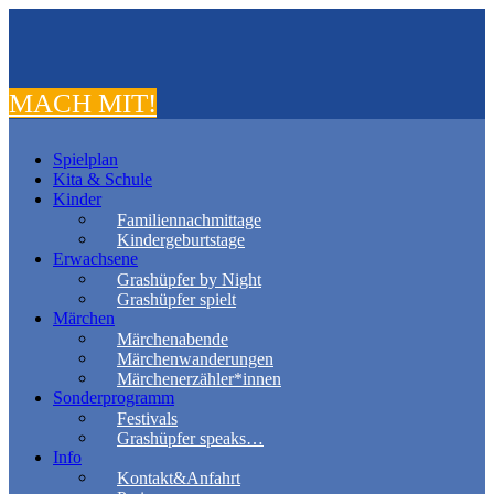
MACH MIT!
Spielplan
Kita & Schule
Kinder
Familiennachmittage
Kindergeburtstage
Erwachsene
Grashüpfer by Night
Grashüpfer spielt
Märchen
Märchenabende
Märchenwanderungen
Märchenerzähler*innen
Sonderprogramm
Festivals
Grashüpfer speaks…
Info
Kontakt&Anfahrt