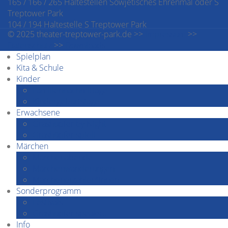
165 / 166 / 265 Haltestellen Sowjetisches Ehrenmal oder S
Treptower Park
104 / 194 Haltestelle S Treptower Park
© 2025 theater-treptower-park.de >>
Impressum
>>
Datenschutz
>>
Downloads
Spielplan
Kita & Schule
Kinder
Familiennachmittage
Kindergeburtstage
Erwachsene
Grashüpfer by Night
Grashüpfer spielt
Märchen
Märchenabende
Märchenwanderungen
Märchenerzähler*innen
Sonderprogramm
Festivals
Grashüpfer speaks…
Info