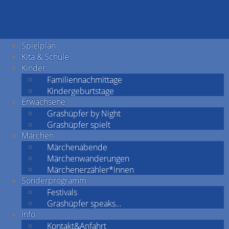
Spielplan
Kita & Schule
Kinder
Familiennachmittage
Kindergeburtstage
Erwachsene
Grashüpfer by Night
Grashüpfer spielt
Märchen
Märchenabende
Märchenwanderungen
Märchenerzähler*innen
Sonderprogramm
Festivals
Grashüpfer speaks…
Info
Kontakt&Anfahrt