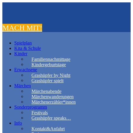
MACH MIT!
Spielplan
Kita & Schule
Kinder
Familiennachmittage
Kindergeburtstage
Erwachsene
Grashüpfer by Night
Grashüpfer spielt
Märchen
Märchenabende
Märchenwanderungen
Märchenerzähler*innen
Sonderprogramm
Festivals
Grashüpfer speaks…
Info
Kontakt&Anfahrt