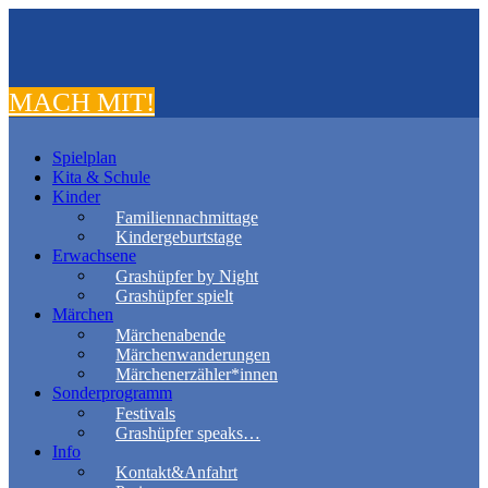
MACH MIT!
Spielplan
Kita & Schule
Kinder
Familiennachmittage
Kindergeburtstage
Erwachsene
Grashüpfer by Night
Grashüpfer spielt
Märchen
Märchenabende
Märchenwanderungen
Märchenerzähler*innen
Sonderprogramm
Festivals
Grashüpfer speaks…
Info
Kontakt&Anfahrt