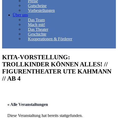
Preise
Gutscheine
Vorbestellungen
Über uns
Das Team
Mach mit!
Das Theater
Geschichte
Kooperationen & Förderer
KITA-VORSTELLUNG:
TROLLKINDER KÖNNEN ALLES! //
FIGURENTHEATER UTE KAHMANN
// AB 4
« Alle Veranstaltungen
Diese Veranstaltung hat bereits stattgefunden.