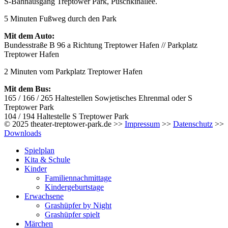
S-Bahnausgang Treptower Park, Puschkinallee.
5 Minuten Fußweg durch den Park
Mit dem Auto:
Bundesstraße B 96 a Richtung Treptower Hafen // Parkplatz
Treptower Hafen
2 Minuten vom Parkplatz Treptower Hafen
Mit dem Bus:
165 / 166 / 265 Haltestellen Sowjetisches Ehrenmal oder S
Treptower Park
104 / 194 Haltestelle S Treptower Park
© 2025 theater-treptower-park.de >>
Impressum
>>
Datenschutz
>>
Downloads
Spielplan
Kita & Schule
Kinder
Familiennachmittage
Kindergeburtstage
Erwachsene
Grashüpfer by Night
Grashüpfer spielt
Märchen