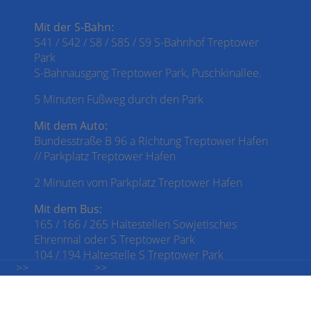
Mit der S-Bahn:
S41 / S42 / S8 / S85 / S9 S-Bahnhof Treptower
Park
S-Bahnausgang Treptower Park, Puschkinallee.
5 Minuten Fußweg durch den Park
Mit dem Auto:
Bundesstraße B 96 a Richtung Treptower Hafen
// Parkplatz Treptower Hafen
2 Minuten vom Parkplatz Treptower Hafen
Mit dem Bus:
165 / 166 / 265 Haltestellen Sowjetisches
Ehrenmal oder S Treptower Park
104 / 194 Haltestelle S Treptower Park
sum
>>
Datenschutz
>>
Downloads