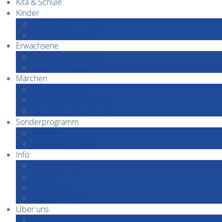
Kita & Schule
Kinder
Familiennachmittage
Kindergeburtstage
Erwachsene
Grashüpfer by Night
Grashüpfer spielt
Märchen
Märchenabende
Märchenwanderungen
Märchenerzähler*innen
Sonderprogramm
Festivals
Grashüpfer speaks…
Info
Kontakt&Anfahrt
Preise
Gutscheine
Vorbestellungen
Über uns
Das Team