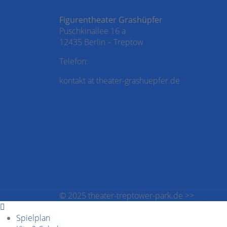
Figurentheater Grashüpfer
Puschkinallee 16 a
12435 Berlin – Treptow
Telefon:
030 – 53 69 51 50
kontakt at theater-grashuepfer.de
© 2025 theater-treptower-park.de >>
Impres
Spielplan