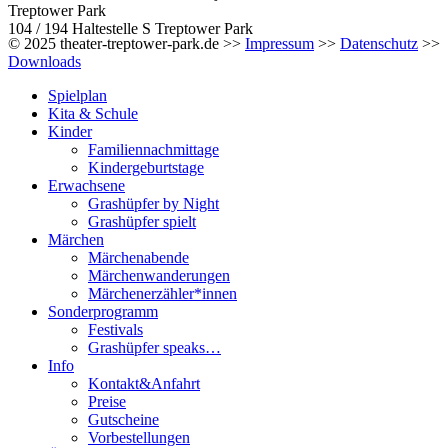
Treptower Park
104 / 194 Haltestelle S Treptower Park
© 2025 theater-treptower-park.de >>
Impressum
>>
Datenschutz
>>
Downloads
Spielplan
Kita & Schule
Kinder
Familiennachmittage
Kindergeburtstage
Erwachsene
Grashüpfer by Night
Grashüpfer spielt
Märchen
Märchenabende
Märchenwanderungen
Märchenerzähler*innen
Sonderprogramm
Festivals
Grashüpfer speaks…
Info
Kontakt&Anfahrt
Preise
Gutscheine
Vorbestellungen