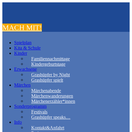
MACH MIT!
Spielplan
Kita & Schule
Kinder
Familiennachmittage
Kindergeburtstage
Erwachsene
Grashüpfer by Night
Grashüpfer spielt
Märchen
Märchenabende
Märchenwanderungen
Märchenerzähler*innen
Sonderprogramm
Festivals
Grashüpfer speaks…
Info
Kontakt&Anfahrt