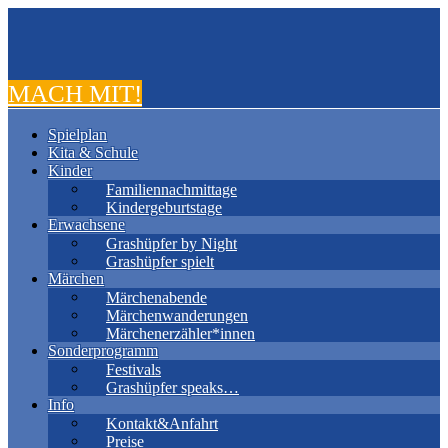
MACH MIT!
Spielplan
Kita & Schule
Kinder
Familiennachmittage
Kindergeburtstage
Erwachsene
Grashüpfer by Night
Grashüpfer spielt
Märchen
Märchenabende
Märchenwanderungen
Märchenerzähler*innen
Sonderprogramm
Festivals
Grashüpfer speaks…
Info
Kontakt&Anfahrt
Preise