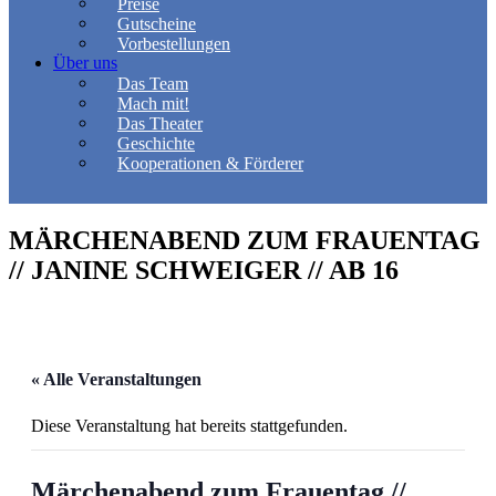
Preise
Gutscheine
Vorbestellungen
Über uns
Das Team
Mach mit!
Das Theater
Geschichte
Kooperationen & Förderer
MÄRCHENABEND ZUM FRAUENTAG
// JANINE SCHWEIGER // AB 16
« Alle Veranstaltungen
Diese Veranstaltung hat bereits stattgefunden.
Märchenabend zum Frauentag //