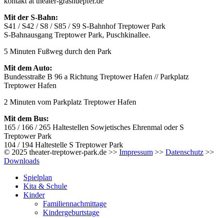
kontakt at theater-grashuepfer.de
Mit der S-Bahn:
S41 / S42 / S8 / S85 / S9 S-Bahnhof Treptower Park
S-Bahnausgang Treptower Park, Puschkinallee.
5 Minuten Fußweg durch den Park
Mit dem Auto:
Bundesstraße B 96 a Richtung Treptower Hafen // Parkplatz
Treptower Hafen
2 Minuten vom Parkplatz Treptower Hafen
Mit dem Bus:
165 / 166 / 265 Haltestellen Sowjetisches Ehrenmal oder S
Treptower Park
104 / 194 Haltestelle S Treptower Park
© 2025 theater-treptower-park.de >>
Impressum
>>
Datenschutz
>>
Downloads
Spielplan
Kita & Schule
Kinder
Familiennachmittage
Kindergeburtstage