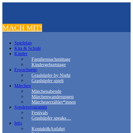
MACH MIT!
Spielplan
Kita & Schule
Kinder
Familiennachmittage
Kindergeburtstage
Erwachsene
Grashüpfer by Night
Grashüpfer spielt
Märchen
Märchenabende
Märchenwanderungen
Märchenerzähler*innen
Sonderprogramm
Festivals
Grashüpfer speaks…
Info
Kontakt&Anfahrt