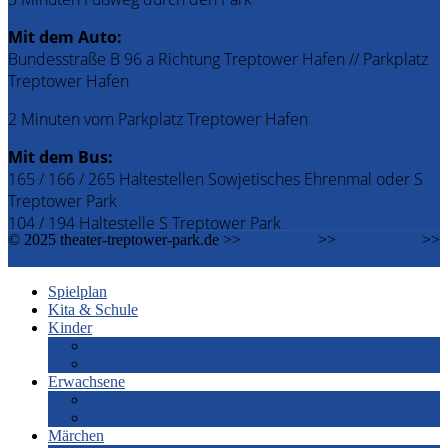
Mit dem Auto:
Bundesstraße B 96 a Richtung Treptower Hafen // Parkplatz
Treptower Hafen
2 Minuten vom Parkplatz Treptower Hafen
Mit dem Bus:
165 / 166 / 265 Haltestellen Sowjetisches Ehrenmal oder S
Treptower Park
104 / 194 Haltestelle S Treptower Park
© 2025 theater-treptower-park.de >>
Impressum
>>
Datenschutz
>>
Downloads
Spielplan
Kita & Schule
Kinder
Familiennachmittage
Kindergeburtstage
Erwachsene
Grashüpfer by Night
Grashüpfer spielt
Märchen