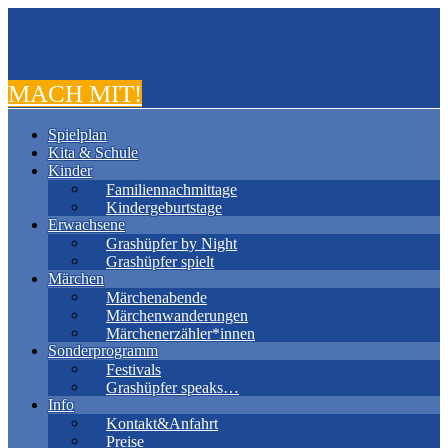
MACH MIT!
Spielplan
Kita & Schule
Kinder
Familiennachmittage
Kindergeburtstage
Erwachsene
Grashüpfer by Night
Grashüpfer spielt
Märchen
Märchenabende
Märchenwanderungen
Märchenerzähler*innen
Sonderprogramm
Festivals
Grashüpfer speaks…
Info
Kontakt&Anfahrt
Preise