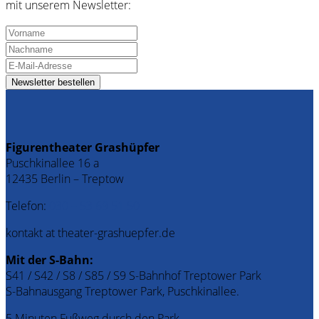
mit unserem Newsletter:
Figurentheater Grashüpfer
Puschkinallee 16 a
12435 Berlin – Treptow
Telefon:
030 – 53 69 51 50
kontakt at theater-grashuepfer.de
Mit der S-Bahn:
S41 / S42 / S8 / S85 / S9 S-Bahnhof Treptower Park
S-Bahnausgang Treptower Park, Puschkinallee.
5 Minuten Fußweg durch den Park