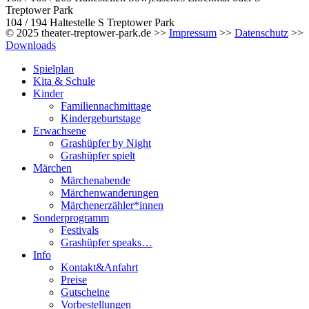
Treptower Park
104 / 194 Haltestelle S Treptower Park
© 2025 theater-treptower-park.de >>
Impressum
>>
Datenschutz
>>
Downloads
Spielplan
Kita & Schule
Kinder
Familiennachmittage
Kindergeburtstage
Erwachsene
Grashüpfer by Night
Grashüpfer spielt
Märchen
Märchenabende
Märchenwanderungen
Märchenerzähler*innen
Sonderprogramm
Festivals
Grashüpfer speaks…
Info
Kontakt&Anfahrt
Preise
Gutscheine
Vorbestellungen