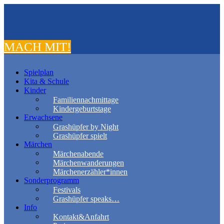
MACH MIT!
Spielplan
Kita & Schule
Kinder
Familiennachmittage
Kindergeburtstage
Erwachsene
Grashüpfer by Night
Grashüpfer spielt
Märchen
Märchenabende
Märchenwanderungen
Märchenerzähler*innen
Sonderprogramm
Festivals
Grashüpfer speaks…
Info
Kontakt&Anfahrt