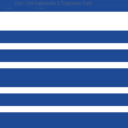
104 / 194 Haltestelle S Treptower Park
sum
>>
Datenschutz
>>
Downloads