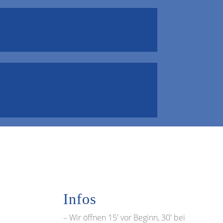
Infos
– Wir öffnen 15′ vor Beginn, 30′ bei