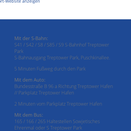
ort-Website anzeigen
Mit der S-Bahn:
S41 / S42 / S8 / S85 / S9 S-Bahnhof Treptower
Park
S-Bahnausgang Treptower Park, Puschkinallee.
5 Minuten Fußweg durch den Park
Mit dem Auto:
Bundesstraße B 96 a Richtung Treptower Hafen
// Parkplatz Treptower Hafen
2 Minuten vom Parkplatz Treptower Hafen
Mit dem Bus:
165 / 166 / 265 Haltestellen Sowjetisches
Ehrenmal oder S Treptower Park