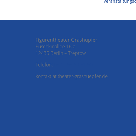
Veranstaltungs
Figurentheater Grashüpfer
Puschkinallee 16 a
12435 Berlin – Treptow
Telefon:
030 – 53 69 51 50
kontakt at theater-grashuepfer.de