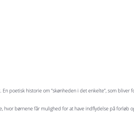
ot. En poetisk historie om ”skønheden i det enkelte”, som bliver fo
, hvor børnene får mulighed for at have indflydelse på forløb o