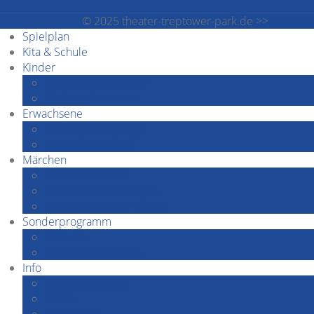
© 2025 theater-treptower-park.de >>
Impres
Spielplan
Kita & Schule
Kinder
Familiennachmittage
Kindergeburtstage
Erwachsene
Grashüpfer by Night
Grashüpfer spielt
Märchen
Märchenabende
Märchenwanderungen
Märchenerzähler*innen
Sonderprogramm
Festivals
Grashüpfer speaks…
Info
Kontakt&Anfahrt
Preise