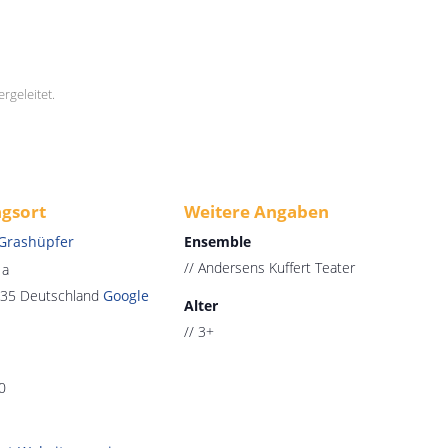
rgeleitet.
ngsort
Weitere Angaben
 Grashüpfer
Ensemble
// Andersens Kuffert Teater
 a
35
Deutschland
Google
Alter
// 3+
0