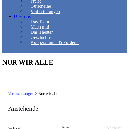
Preise
Gutscheine
Vorbestellungen
Über uns
Das Team
Mach mit!
Das Theater
Geschichte
Kooperationen & Förderer
NUR WIR ALLE
Veranstaltungen
Nur wir alle
Anstehende
Datum
wählen.
Heute
Nächste
Veranstaltungen
Vorherige