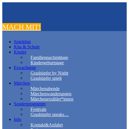
MACH MIT!
Spielplan
Kita & Schule
Kinder
Familiennachmittage
Kindergeburtstage
Erwachsene
Grashüpfer by Night
Grashüpfer spielt
Märchen
Märchenabende
Märchenwanderungen
Märchenerzähler*innen
Sonderprogramm
Festivals
Grashüpfer speaks…
Info
Kontakt&Anfahrt