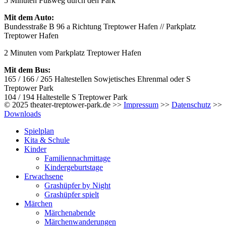
5 Minuten Fußweg durch den Park
Mit dem Auto:
Bundesstraße B 96 a Richtung Treptower Hafen // Parkplatz
Treptower Hafen
2 Minuten vom Parkplatz Treptower Hafen
Mit dem Bus:
165 / 166 / 265 Haltestellen Sowjetisches Ehrenmal oder S
Treptower Park
104 / 194 Haltestelle S Treptower Park
© 2025 theater-treptower-park.de >>
Impressum
>>
Datenschutz
>>
Downloads
Spielplan
Kita & Schule
Kinder
Familiennachmittage
Kindergeburtstage
Erwachsene
Grashüpfer by Night
Grashüpfer spielt
Märchen
Märchenabende
Märchenwanderungen