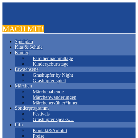
MACH MIT!
Spielplan
Kita & Schule
Kinder
Familiennachmittage
Kindergeburtstage
Erwachsene
Grashüpfer by Night
Grashüpfer spielt
Märchen
Märchenabende
Märchenwanderungen
Märchenerzähler*innen
Sonderprogramm
Festivals
Grashüpfer speaks…
Info
Kontakt&Anfahrt
Preise