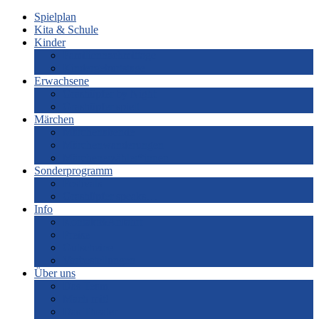
Spielplan
Kita & Schule
Kinder
Familiennachmittage
Kindergeburtstage
Erwachsene
Grashüpfer by Night
Grashüpfer spielt
Märchen
Märchenabende
Märchenwanderungen
Märchenerzähler*innen
Sonderprogramm
Festivals
Grashüpfer speaks…
Info
Kontakt&Anfahrt
Preise
Gutscheine
Vorbestellungen
Über uns
Das Team
Mach mit!
Das Theater