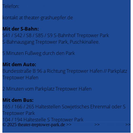
Telefon:
030 – 53 69 51 50
kontakt at theater-grashuepfer.de
Mit der S-Bahn:
S41 / S42 / S8 / S85 / S9 S-Bahnhof Treptower Park
S-Bahnausgang Treptower Park, Puschkinallee.
5 Minuten Fußweg durch den Park
Mit dem Auto:
Bundesstraße B 96 a Richtung Treptower Hafen // Parkplatz
Treptower Hafen
2 Minuten vom Parkplatz Treptower Hafen
Mit dem Bus:
165 / 166 / 265 Haltestellen Sowjetisches Ehrenmal oder S
Treptower Park
104 / 194 Haltestelle S Treptower Park
© 2025 theater-treptower-park.de >>
Impressum
>>
Datenschutz
>>
Downloads