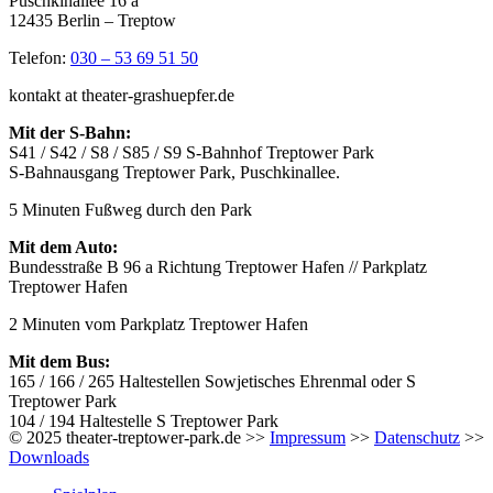
Puschkinallee 16 a
12435 Berlin – Treptow
Telefon:
030 – 53 69 51 50
kontakt at theater-grashuepfer.de
Mit der S-Bahn:
S41 / S42 / S8 / S85 / S9 S-Bahnhof Treptower Park
S-Bahnausgang Treptower Park, Puschkinallee.
5 Minuten Fußweg durch den Park
Mit dem Auto:
Bundesstraße B 96 a Richtung Treptower Hafen // Parkplatz
Treptower Hafen
2 Minuten vom Parkplatz Treptower Hafen
Mit dem Bus:
165 / 166 / 265 Haltestellen Sowjetisches Ehrenmal oder S
Treptower Park
104 / 194 Haltestelle S Treptower Park
© 2025 theater-treptower-park.de >>
Impressum
>>
Datenschutz
>>
Downloads