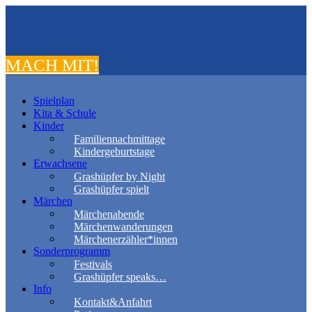
MACH MIT!
Spielplan
Kita & Schule
Kinder
Familiennachmittage
Kindergeburtstage
Erwachsene
Grashüpfer by Night
Grashüpfer spielt
Märchen
Märchenabende
Märchenwanderungen
Märchenerzähler*innen
Sonderprogramm
Festivals
Grashüpfer speaks…
Info
Kontakt&Anfahrt