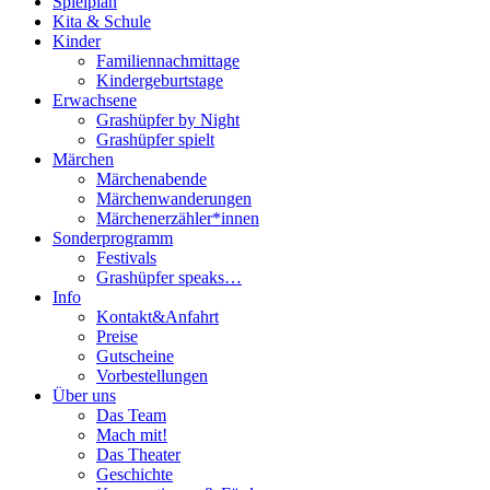
Spielplan
Kita & Schule
Kinder
Familiennachmittage
Kindergeburtstage
Erwachsene
Grashüpfer by Night
Grashüpfer spielt
Märchen
Märchenabende
Märchenwanderungen
Märchenerzähler*innen
Sonderprogramm
Festivals
Grashüpfer speaks…
Info
Kontakt&Anfahrt
Preise
Gutscheine
Vorbestellungen
Über uns
Das Team
Mach mit!
Das Theater
Geschichte