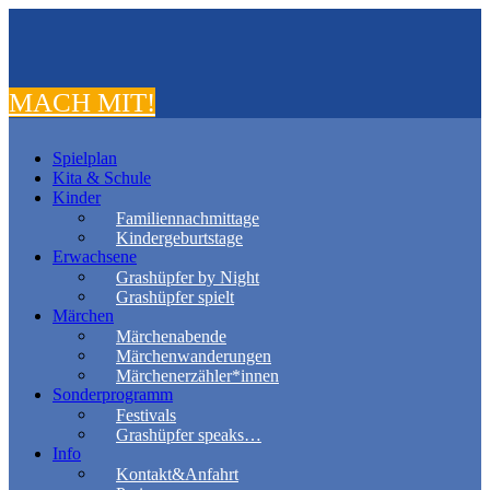
MACH MIT!
Spielplan
Kita & Schule
Kinder
Familiennachmittage
Kindergeburtstage
Erwachsene
Grashüpfer by Night
Grashüpfer spielt
Märchen
Märchenabende
Märchenwanderungen
Märchenerzähler*innen
Sonderprogramm
Festivals
Grashüpfer speaks…
Info
Kontakt&Anfahrt