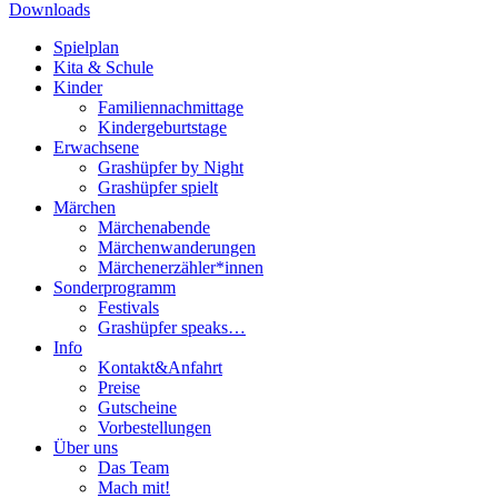
Downloads
Spielplan
Kita & Schule
Kinder
Familiennachmittage
Kindergeburtstage
Erwachsene
Grashüpfer by Night
Grashüpfer spielt
Märchen
Märchenabende
Märchenwanderungen
Märchenerzähler*innen
Sonderprogramm
Festivals
Grashüpfer speaks…
Info
Kontakt&Anfahrt
Preise
Gutscheine
Vorbestellungen
Über uns
Das Team
Mach mit!