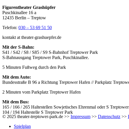
Figurentheater Grashüpfer
Puschkinallee 16 a
12435 Berlin – Treptow
Telefon:
030 – 53 69 51 50
kontakt at theater-grashuepfer.de
Mit der S-Bahn:
S41 / S42 / S8 / S85 / S9 S-Bahnhof Treptower Park
S-Bahnausgang Treptower Park, Puschkinallee.
5 Minuten Fußweg durch den Park
Mit dem Auto:
Bundesstraße B 96 a Richtung Treptower Hafen // Parkplatz Treptow
2 Minuten vom Parkplatz Treptower Hafen
Mit dem Bus:
165 / 166 / 265 Haltestellen Sowjetisches Ehrenmal oder S Treptower
104 / 194 Haltestelle S Treptower Park
© 2025 theater-treptower-park.de >>
Impressum
>>
Datenschutz
>>
Spielplan