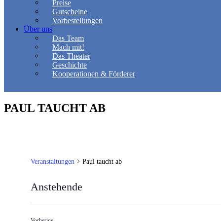
Preise
Gutscheine
Vorbestellungen
Über uns
Das Team
Mach mit!
Das Theater
Geschichte
Kooperationen & Förderer
PAUL TAUCHT AB
Veranstaltungen
Paul taucht ab
Anstehende
Datum
wählen.
Veranstaltungen
Vorherige