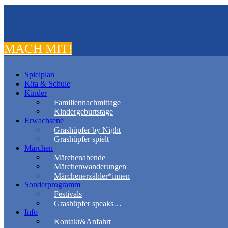
MACH MIT!
Spielplan
Kita & Schule
Kinder
Familiennachmittage
Kindergeburtstage
Erwachsene
Grashüpfer by Night
Grashüpfer spielt
Märchen
Märchenabende
Märchenwanderungen
Märchenerzähler*innen
Sonderprogramm
Festivals
Grashüpfer speaks…
Info
Kontakt&Anfahrt