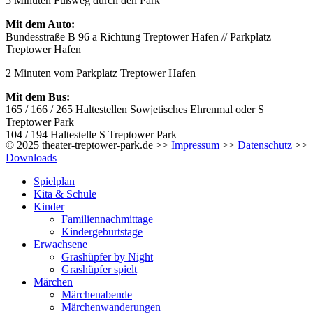
5 Minuten Fußweg durch den Park
Mit dem Auto:
Bundesstraße B 96 a Richtung Treptower Hafen // Parkplatz
Treptower Hafen
2 Minuten vom Parkplatz Treptower Hafen
Mit dem Bus:
165 / 166 / 265 Haltestellen Sowjetisches Ehrenmal oder S
Treptower Park
104 / 194 Haltestelle S Treptower Park
© 2025 theater-treptower-park.de >>
Impressum
>>
Datenschutz
>>
Downloads
Spielplan
Kita & Schule
Kinder
Familiennachmittage
Kindergeburtstage
Erwachsene
Grashüpfer by Night
Grashüpfer spielt
Märchen
Märchenabende
Märchenwanderungen