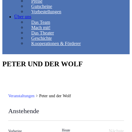
Preise
Gutscheine
Vorbestellungen
Über uns
Das Team
Mach mit!
Das Theater
Geschichte
Kooperationen & Förderer
PETER UND DER WOLF
Veranstaltungen
Peter und der Wolf
Anstehende
Datum
wählen.
Heute
Nächste
Veranstaltungen
Vorherige