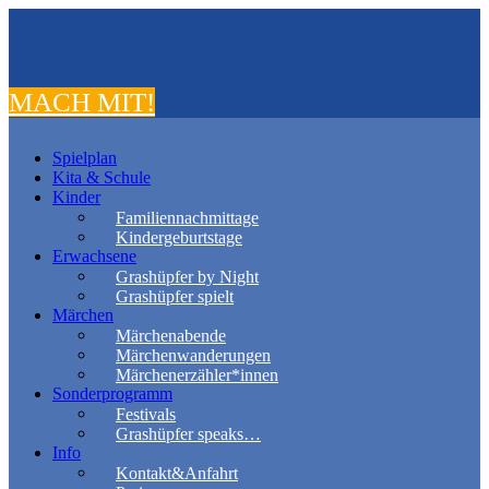
MACH MIT!
Spielplan
Kita & Schule
Kinder
Familiennachmittage
Kindergeburtstage
Erwachsene
Grashüpfer by Night
Grashüpfer spielt
Märchen
Märchenabende
Märchenwanderungen
Märchenerzähler*innen
Sonderprogramm
Festivals
Grashüpfer speaks…
Info
Kontakt&Anfahrt