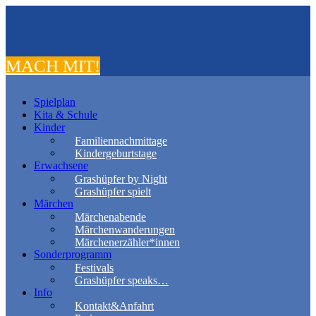
MACH MIT!
Spielplan
Kita & Schule
Kinder
Familiennachmittage
Kindergeburtstage
Erwachsene
Grashüpfer by Night
Grashüpfer spielt
Märchen
Märchenabende
Märchenwanderungen
Märchenerzähler*innen
Sonderprogramm
Festivals
Grashüpfer speaks…
Info
Kontakt&Anfahrt