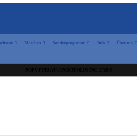
chsene
Märchen
Sonderprogramm
Info
Über uns
POP UP PIRAT! // PORTFOLIO INC. // AB 6