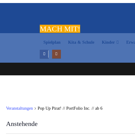
MACH MIT!
Spielplan
Kita & Schule
Kinder
Erwa
Veranstaltungen
Pop Up Pirat! // PortFolio Inc. // ab 6
Anstehende
Datum