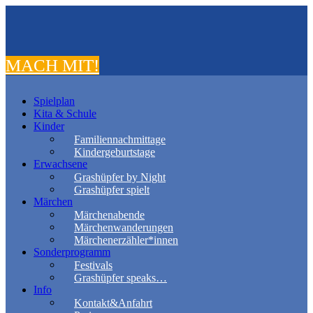
MACH MIT!
Spielplan
Kita & Schule
Kinder
Familiennachmittage
Kindergeburtstage
Erwachsene
Grashüpfer by Night
Grashüpfer spielt
Märchen
Märchenabende
Märchenwanderungen
Märchenerzähler*innen
Sonderprogramm
Festivals
Grashüpfer speaks…
Info
Kontakt&Anfahrt