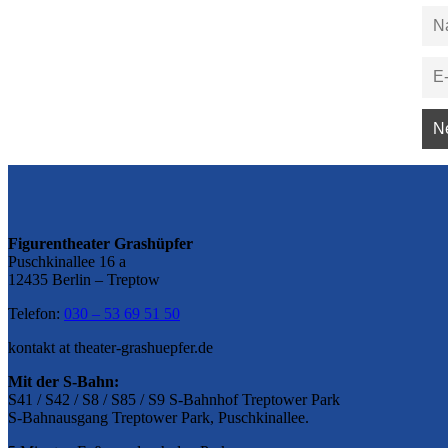
Figurentheater Grashüpfer
Puschkinallee 16 a
12435 Berlin – Treptow
Telefon:
030 – 53 69 51 50
kontakt at theater-grashuepfer.de
Mit der S-Bahn:
S41 / S42 / S8 / S85 / S9 S-Bahnhof Treptower Park
S-Bahnausgang Treptower Park, Puschkinallee.