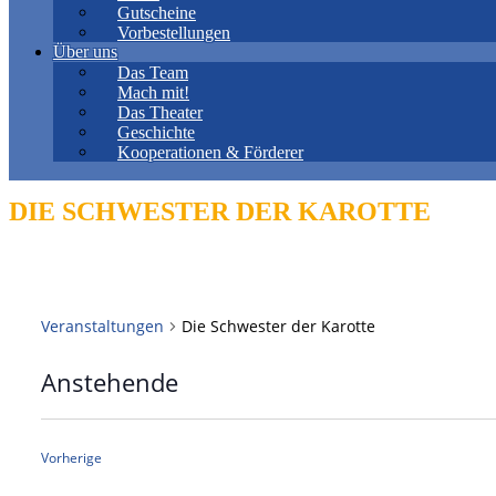
Gutscheine
Vorbestellungen
Über uns
Das Team
Mach mit!
Das Theater
Geschichte
Kooperationen & Förderer
DIE SCHWESTER DER KAROTTE
Veranstaltungen
Die Schwester der Karotte
Anstehende
Datum
wählen.
Veranstaltungen
Vorherige