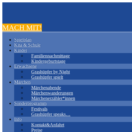
MACH MIT!
Spielplan
Kita & Schule
Kinder
Familiennachmittage
Kindergeburtstage
Erwachsene
Grashüpfer by Night
Grashüpfer spielt
Märchen
Märchenabende
Märchenwanderungen
Märchenerzähler*innen
Sonderprogramm
Festivals
Grashüpfer speaks…
Info
Kontakt&Anfahrt
Preise