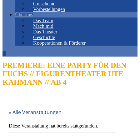
Gutscheine
Vorbestellungen
Über uns
Das Team
Mach mit!
Das Theater
Geschichte
Kooperationen & Förderer
PREMIERE: EINE PARTY FÜR DEN
FUCHS // FIGURENTHEATER UTE
KAHMANN // AB 4
« Alle Veranstaltungen
Diese Veranstaltung hat bereits stattgefunden.