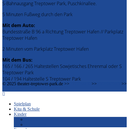
S-Bahnausgang Treptower Park, Puschkinallee.
5 Minuten Fußweg durch den Park
Mit dem Auto:
Bundesstraße B 96 a Richtung Treptower Hafen // Parkplatz
Treptower Hafen
2 Minuten vom Parkplatz Treptower Hafen
Mit dem Bus:
165 / 166 / 265 Haltestellen Sowjetisches Ehrenmal oder S
Treptower Park
104 / 194 Haltestelle S Treptower Park
© 2025 theater-treptower-park.de >>
Impressum
>>
Datenschutz
>>
Downloads
Spielplan
Kita & Schule
Kinder
Familiennachmittage
Kindergeburtstage