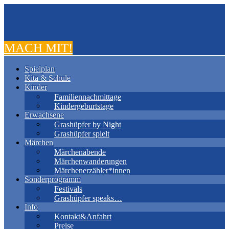
MACH MIT!
Spielplan
Kita & Schule
Kinder
Familiennachmittage
Kindergeburtstage
Erwachsene
Grashüpfer by Night
Grashüpfer spielt
Märchen
Märchenabende
Märchenwanderungen
Märchenerzähler*innen
Sonderprogramm
Festivals
Grashüpfer speaks…
Info
Kontakt&Anfahrt
Preise