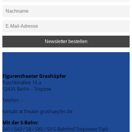
Figurentheater Grashüpfer
Puschkinallee 16 a
12435 Berlin – Treptow
Telefon:
030 – 53 69 51 50
kontakt at theater-grashuepfer.de
Mit der S-Bahn:
S41 / S42 / S8 / S85 / S9 S-Bahnhof Treptower Park