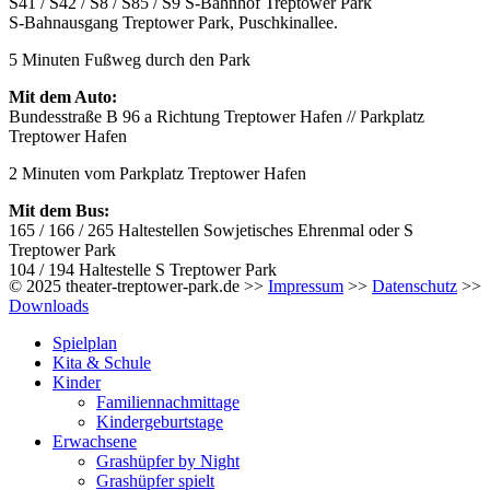
S41 / S42 / S8 / S85 / S9 S-Bahnhof Treptower Park
S-Bahnausgang Treptower Park, Puschkinallee.
5 Minuten Fußweg durch den Park
Mit dem Auto:
Bundesstraße B 96 a Richtung Treptower Hafen // Parkplatz
Treptower Hafen
2 Minuten vom Parkplatz Treptower Hafen
Mit dem Bus:
165 / 166 / 265 Haltestellen Sowjetisches Ehrenmal oder S
Treptower Park
104 / 194 Haltestelle S Treptower Park
© 2025 theater-treptower-park.de >>
Impressum
>>
Datenschutz
>>
Downloads
Spielplan
Kita & Schule
Kinder
Familiennachmittage
Kindergeburtstage
Erwachsene
Grashüpfer by Night
Grashüpfer spielt