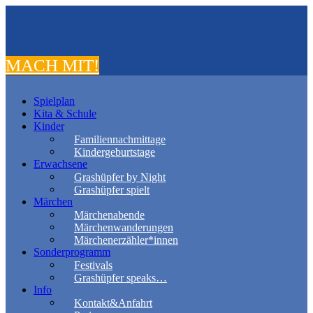
MACH MIT!
Spielplan
Kita & Schule
Kinder
Familiennachmittage
Kindergeburtstage
Erwachsene
Grashüpfer by Night
Grashüpfer spielt
Märchen
Märchenabende
Märchenwanderungen
Märchenerzähler*innen
Sonderprogramm
Festivals
Grashüpfer speaks…
Info
Kontakt&Anfahrt