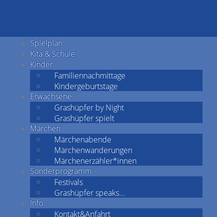
Spielplan
Kita & Schule
Kinder
Familiennachmittage
Kindergeburtstage
Erwachsene
Grashüpfer by Night
Grashüpfer spielt
Märchen
Märchenabende
Märchenwanderungen
Märchenerzähler*innen
Sonderprogramm
Festivals
Grashüpfer speaks…
Info
Kontakt&Anfahrt