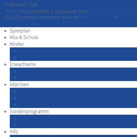
Treptower Park
104 / 194 Haltestelle S Treptower Park
© 2025 theater-treptower-park.de >>
Impressum
>>
Datenschutz
>>
Downloads
Spielplan
Kita & Schule
Kinder
Familiennachmittage
Kindergeburtstage
Erwachsene
Grashüpfer by Night
Grashüpfer spielt
Märchen
Märchenabende
Märchenwanderungen
Märchenerzähler*innen
Sonderprogramm
Festivals
Grashüpfer speaks…
Info