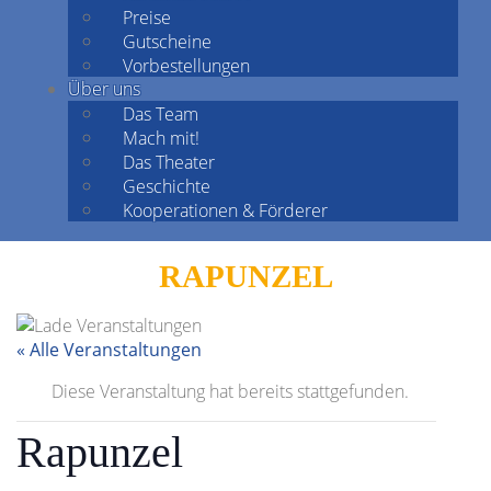
Preise
Gutscheine
Vorbestellungen
Über uns
Das Team
Mach mit!
Das Theater
Geschichte
Kooperationen & Förderer
RAPUNZEL
« Alle Veranstaltungen
Diese Veranstaltung hat bereits stattgefunden.
Rapunzel