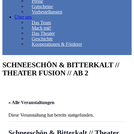
Preise
Gutscheine
Vorbestellungen
Über uns
Das Team
Mach mit!
Das Theater
Geschichte
Kooperationen & Förderer
SCHNEESCHÖN & BITTERKALT //
THEATER FUSION // AB 2
« Alle Veranstaltungen
Diese Veranstaltung hat bereits stattgefunden.
Schneeschön & Bitterkalt // Theater