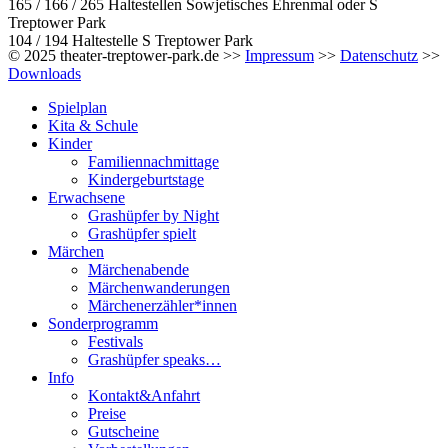
165 / 166 / 265 Haltestellen Sowjetisches Ehrenmal oder S
Treptower Park
104 / 194 Haltestelle S Treptower Park
© 2025 theater-treptower-park.de >>
Impressum
>>
Datenschutz
>>
Downloads
Spielplan
Kita & Schule
Kinder
Familiennachmittage
Kindergeburtstage
Erwachsene
Grashüpfer by Night
Grashüpfer spielt
Märchen
Märchenabende
Märchenwanderungen
Märchenerzähler*innen
Sonderprogramm
Festivals
Grashüpfer speaks…
Info
Kontakt&Anfahrt
Preise
Gutscheine