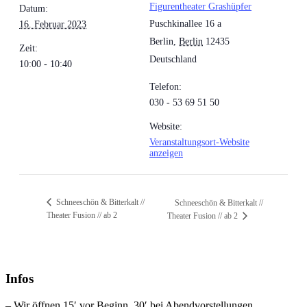
Figurentheater Grashüpfer
Datum:
Puschkinallee 16 a
16. Februar 2023
Berlin
,
Berlin
12435
Zeit:
Deutschland
10:00 - 10:40
Telefon:
030 - 53 69 51 50
Website:
Veranstaltungsort-Website
anzeigen
Schneeschön & Bitterkalt //
Schneeschön & Bitterkalt //
Theater Fusion // ab 2
Theater Fusion // ab 2
Infos
– Wir öffnen 15′ vor Beginn, 30′ bei Abendvorstellungen