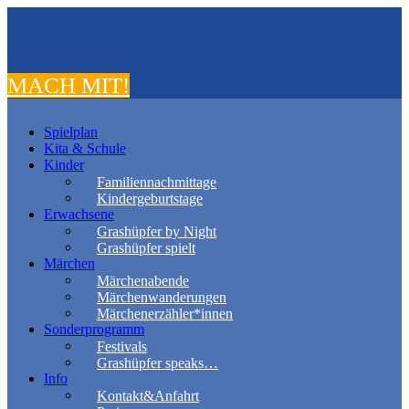
MACH MIT!
Spielplan
Kita & Schule
Kinder
Familiennachmittage
Kindergeburtstage
Erwachsene
Grashüpfer by Night
Grashüpfer spielt
Märchen
Märchenabende
Märchenwanderungen
Märchenerzähler*innen
Sonderprogramm
Festivals
Grashüpfer speaks…
Info
Kontakt&Anfahrt